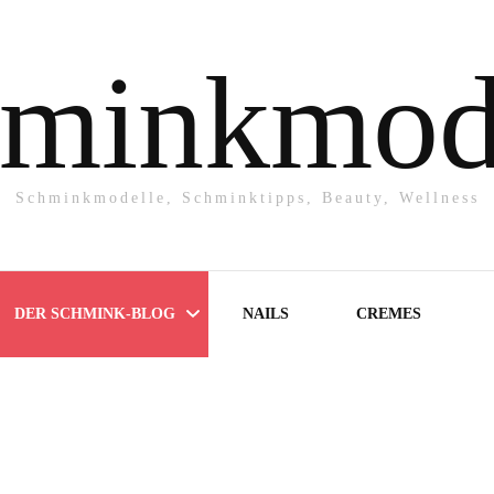
minkmod
Schminkmodelle, Schminktipps, Beauty, Wellness
DER SCHMINK-BLOG
NAILS
CREMES
Make-UP
Powder