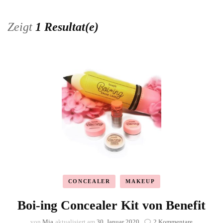
Zeigt
1 Resultat(e)
CONCEALER
MAKEUP
Boi-ing Concealer Kit von Benefit
zu
von
Mia
aktualisiert am
30. Januar 2020
2 Kommentare