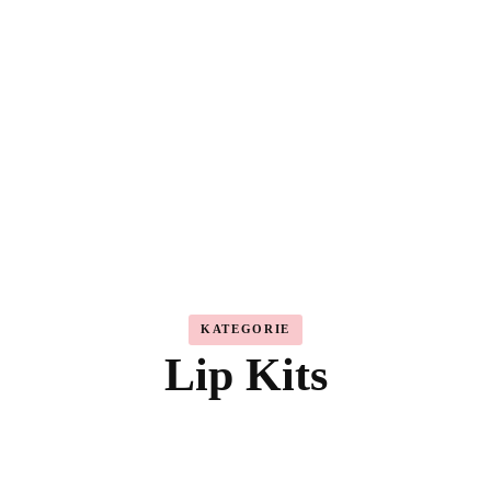
Highlighter
Eyeshadow
Primer
Concealer
Lip Kits
KATEGORIE
Lip Kits