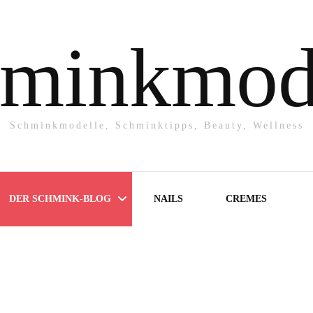
minkmod
Schminkmodelle, Schminktipps, Beauty, Wellness
DER SCHMINK-BLOG
NAILS
CREMES
Make-UP
Powder