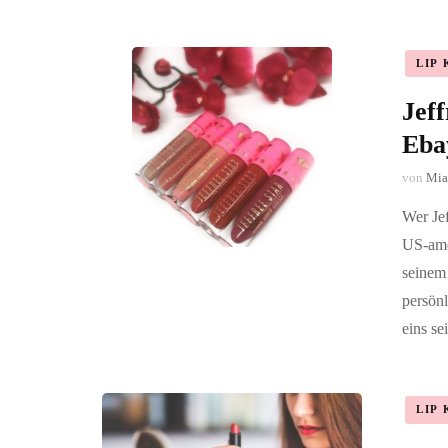
LIP 
Jeff
Eba
von
Mia
Wer Jef
US-ame
seinem
persönl
eins se
LIP 