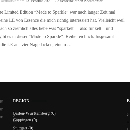
zu
aktualisiert am
13. Februar 2021
Schreibe einen Kommentar
„Made
ue Limited Edition “Made to Sparkle” war nach langer Zeit mal
to
sparkle“
eine LE von Essence die mich richtig interessiert hat. Vielleicht weil
Limited
fach so ziemlich alles liebe was “sparkelt” – also funkelt – und
Edition
von
ibt es in dieser “Made to Sparkle”- Reihe reichlich. Insgesamt
Essence
t die LE aus vier Nagellacken, einem …
ng
REGION
F
ng
Baden-Württemberg
(0)
um
Göppingen
(0)
Stuttgart
(0)