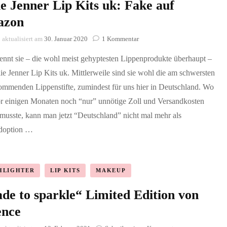
e Jenner Lip Kits uk: Fake auf
azon
zu
aktualisiert am
30. Januar 2020
1 Kommentar
Kylie
ennt sie – die wohl meist gehyptesten Lippenprodukte überhaupt –
Jenner
Lip
ie Jenner Lip Kits uk. Mittlerweile sind sie wohl die am schwersten
Kits
ommenden Lippenstifte, zumindest für uns hier in Deutschland. Wo
uk:
Fake
r einigen Monaten noch “nur” unnötige Zoll und Versandkosten
auf
musste, kann man jetzt “Deutschland” nicht mal mehr als
Amazon
doption …
HLIGHTER
LIP KITS
MAKEUP
de to sparkle“ Limited Edition von
ence