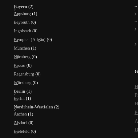
Bayern
(2)
Augsburg
(1)
Bayreuth
(0)
Ingolstadt
(0)
Kempten (Allgäu)
(0)
München
(1)
Nürnberg
(0)
Passau
(0)
G
Regensburg
(0)
Würzburg
(0)
H
Berlin
(1)
F
Berlin
(1)
H
Nordrhein-Westfalen
(2)
P
Aachen
(1)
A
Alsdorf
(0)
D
Bielefeld
(0)