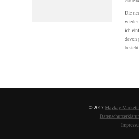
von
Mia
Die ne
wieder 
ich ein
davon g
besteh
© 2017
Maykay Marketi
Datenschutzerkläru
Impress