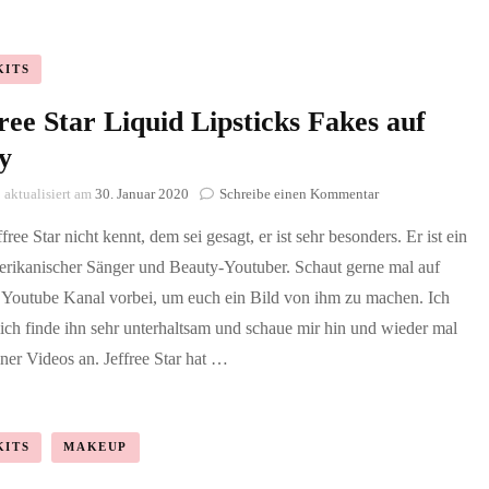
KITS
ree Star Liquid Lipsticks Fakes auf
y
zu
aktualisiert am
30. Januar 2020
Schreibe einen Kommentar
Jeffree
free Star nicht kennt, dem sei gesagt, er ist sehr besonders. Er ist ein
Star
Liquid
rikanischer Sänger und Beauty-Youtuber. Schaut gerne mal auf
Lipsticks
 Youtube Kanal vorbei, um euch ein Bild von ihm zu machen. Ich
Fakes
auf
ich finde ihn sehr unterhaltsam und schaue mir hin und wieder mal
Ebay
iner Videos an. Jeffree Star hat …
KITS
MAKEUP