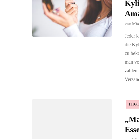
Kyli
Am
von
Mia
Jeder k
die Kyl
zu bek
man vo
zahlen 
Versan
HIG
„Ma
Ess