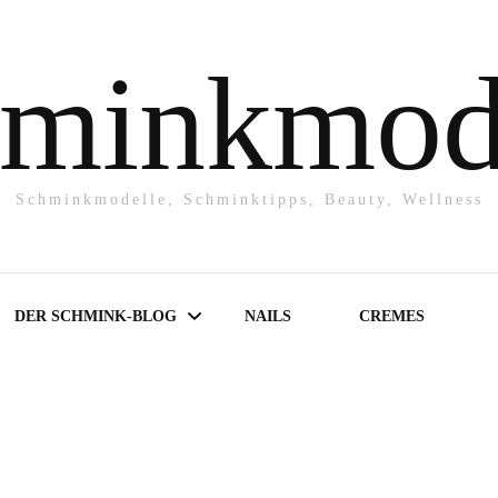
minkmod
Schminkmodelle, Schminktipps, Beauty, Wellness
DER SCHMINK-BLOG
NAILS
CREMES
Make-UP
Powder