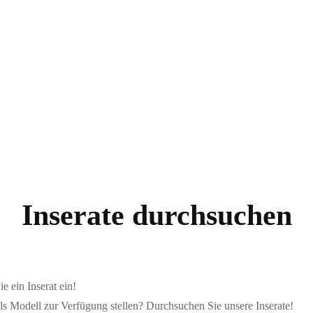
Highlighter
Eyeshadow
Primer
Concealer
Lip Kits
Inserate durchsuchen
e ein Inserat ein!
ls Modell zur Verfügung stellen? Durchsuchen Sie unsere Inserate!