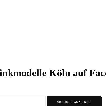
Highlighter
Eyeshadow
Primer
Concealer
Lip Kits
nkmodelle Köln auf Fa