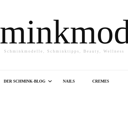
minkmod
Schminkmodelle, Schminktipps, Beauty, Wellness
DER SCHMINK-BLOG
NAILS
CREMES
Make-UP
Powder