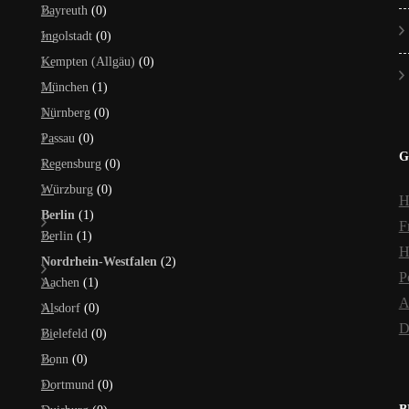
Bayreuth
(0)
Ingolstadt
(0)
Kempten (Allgäu)
(0)
München
(1)
Nürnberg
(0)
Passau
(0)
G
Regensburg
(0)
Würzburg
(0)
H
Berlin
(1)
F
Berlin
(1)
H
Nordrhein-Westfalen
(2)
P
Aachen
(1)
A
Alsdorf
(0)
D
Bielefeld
(0)
Bonn
(0)
Dortmund
(0)