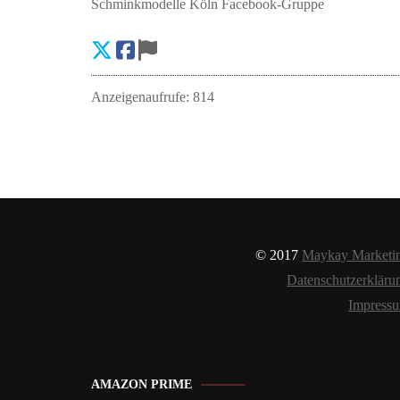
Schminkmodelle Köln Facebook-Gruppe
Anzeigenaufrufe: 814
© 2017
Maykay Marketi
Datenschutzerkläru
Impress
AMAZON PRIME