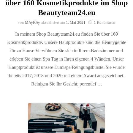
über 160 Kosmetikprodukte im Shop
Beautyteam24.eu
zu
von
MAyKAy
aktualisiert am
1. Mai 2021
1 Kommentar
über
In meinem Shop Beautyteam24.eu finden Sie über 160
160
Kosmetikp
Kosmetikprodukte. Unsere Hautprodukte sind die Beautygeräte
im
für zu Hause.Verwöhnen Sie sich in Ihrem Badezimmer und
Shop
Beautytea
erleben Sie einen Spa Tag in Ihren eigenen 4 Wänden. Unser
Hauptprodukt ist unsere Lumispa Reingungsbürste. Sie wurde
bereits 2017, 2018 und 2020 mit einem Award ausgezeichnet.
Reinigen Sie Ihr Gesicht, porentief …