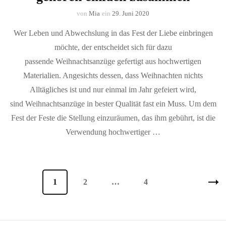
von
Mia
ein
29. Juni 2020
Wer Leben und Abwechslung in das Fest der Liebe einbringen
möchte, der entscheidet sich für dazu
passende Weihnachtsanzüge gefertigt aus hochwertigen
Materialien. Angesichts dessen, dass Weihnachten nichts
Alltägliches ist und nur einmal im Jahr gefeiert wird,
sind Weihnachtsanzüge in bester Qualität fast ein Muss. Um dem
Fest der Feste die Stellung einzuräumen, das ihm gebührt, ist die
Verwendung hochwertiger …
Seitennummerierung
Seite
1
Seite
2
…
Seite
4
der
Beiträge