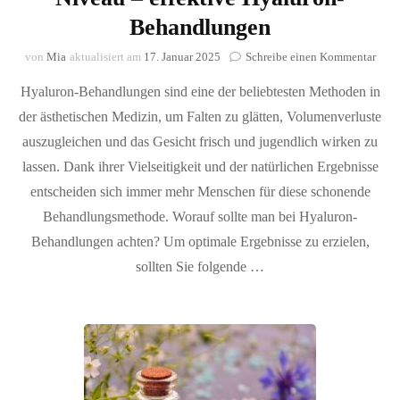
Behandlungen
zu
von
Mia
aktualisiert am
17. Januar 2025
Schreibe einen Kommentar
Ästh
Hyaluron-Behandlungen sind eine der beliebtesten Methoden in
Medi
auf
der ästhetischen Medizin, um Falten zu glätten, Volumenverluste
höch
auszugleichen und das Gesicht frisch und jugendlich wirken zu
Nive
–
lassen. Dank ihrer Vielseitigkeit und der natürlichen Ergebnisse
effek
entscheiden sich immer mehr Menschen für diese schonende
Hyal
Behandlungsmethode. Worauf sollte man bei Hyaluron-
Beha
Behandlungen achten? Um optimale Ergebnisse zu erzielen,
sollten Sie folgende …