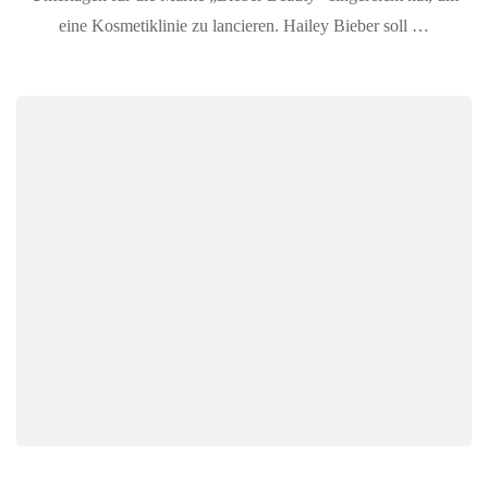
auf
eine Kosmetiklinie zu lancieren. Hailey Bieber soll …
den
Markt
bringen,
„Bieber
Beauty“.