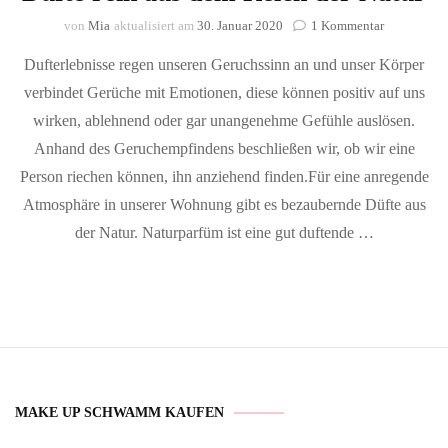
zu
von
Mia
aktualisiert am
30. Januar 2020
1 Kommentar
Die
Dufterlebnisse regen unseren Geruchssinn an und unser Körper
faszinieren
Landschaft
verbindet Gerüche mit Emotionen, diese können positiv auf uns
der
wirken, ablehnend oder gar unangenehme Gefühle auslösen.
Düfte
rein
Anhand des Geruchempfindens beschließen wir, ob wir eine
aus
Person riechen können, ihn anziehend finden.Für eine anregende
dem
Atmosphäre in unserer Wohnung gibt es bezaubernde Düfte aus
Reich
der
der Natur. Naturparfüm ist eine gut duftende …
Natur
MAKE UP SCHWAMM KAUFEN