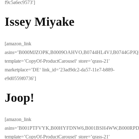
f9c5a6ec9573′]
Issey Miyake
[amazon_link
asins=’B000MJZOPK,B0009OAHVO,B0744HL4VJ,B0744GPJ
template=’CopyOf-ProductCarousel‘ store=’qrass-21′
marketplace=’DE‘ link_id=’23ad9dc2-da57-11e7-b889-
e9d0559f0736′]
Joop!
[amazon_link
asins=’B001PTFVYK,B00HYFDNW6,B001BSH4WW,B000RP
template=’CopyOf-ProductCarousel‘ store=’qrass-21′