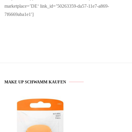
marketplace=’DE‘ link_id=’50263359-da57-11e7-a869-
7f6669aba1e1′]
MAKE UP SCHWAMM KAUFEN