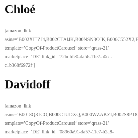
Chloé
[amazon_link
asins=’B002XITZJ4,B002CTAIJK,B00NSN3OJK,B006C552X2
template=’CopyOf-ProductCarousel‘ store=’qrass-21′
marketplace=’DE‘ link_id=’72bdbfe0-da56-11e7-a0ea-
c1b368f6972f‘]
Davidoff
[amazon_link
asins=’B0018Q31CO,B000C1UDXQ,B000WZAKZI,B002S8PT
template=’CopyOf-ProductCarousel‘ store=’qrass-21′
marketplace=’DE‘ link_id=’08960a91-da57-11e7-b2a8-