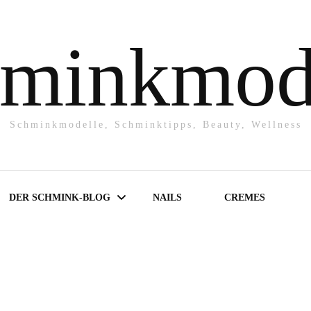
minkmod
Schminkmodelle, Schminktipps, Beauty, Wellness
DER SCHMINK-BLOG
NAILS
CREMES
Make-UP
Powder