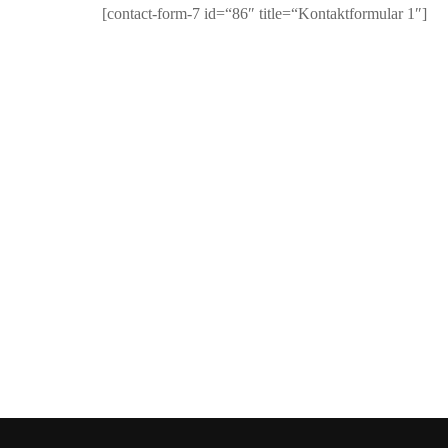
[contact-form-7 id=“86″ title=“Kontaktformular 1″]