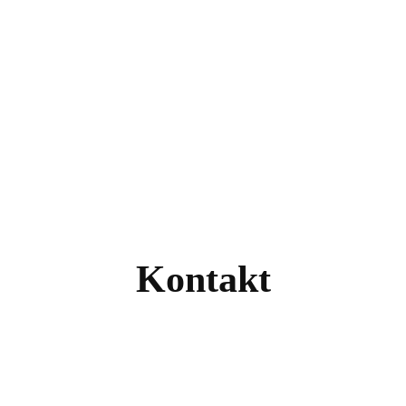
Highlighter
Eyeshadow
Primer
Concealer
Lip Kits
Kontakt