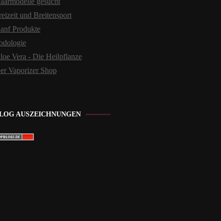
aarmodelle gesucht
reizeit und Breitensport
anf Produkte
odologie
loe Vera - Die Heilpflanze
er Vaporizer Shop
LOG AUSZEICHNUNGEN