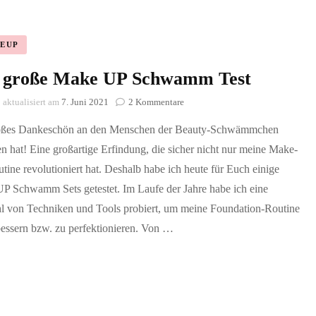
EUP
 große Make UP Schwamm Test
zu
aktualisiert am
7. Juni 2021
2 Kommentare
Der
oßes Dankeschön an den Menschen der Beauty-Schwämmchen
große
Make
n hat! Eine großartige Erfindung, die sicher nicht nur meine Make-
UP
ine revolutioniert hat. Deshalb habe ich heute für Euch einige
Schwamm
Test
P Schwamm Sets getestet. Im Laufe der Jahre habe ich eine
hl von Techniken und Tools probiert, um meine Foundation-Routine
bessern bzw. zu perfektionieren. Von …