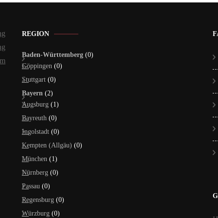
ng
REGION
F
ng
Baden-Württemberg
(0)
um
Göppingen
(0)
Stuttgart
(0)
Bayern
(2)
Augsburg
(1)
Bayreuth
(0)
Ingolstadt
(0)
Kempten (Allgäu)
(0)
München
(1)
Nürnberg
(0)
Passau
(0)
G
Regensburg
(0)
Würzburg
(0)