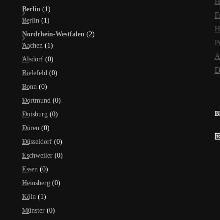
H
Berlin
(1)
F
Berlin
(1)
H
Nordrhein-Westfalen
(2)
P
Aachen
(1)
A
Alsdorf
(0)
D
Bielefeld
(0)
Bonn
(0)
Dortmund
(0)
B
Duisburg
(0)
Düren
(0)
Düsseldorf
(0)
Eschweiler
(0)
Essen
(0)
Heinsberg
(0)
Köln
(1)
Münster
(0)