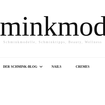
minkmod
Schminkmodelle, Schminktipps, Beauty, Wellness
DER SCHMINK-BLOG
NAILS
CREMES
Make-UP
Powder