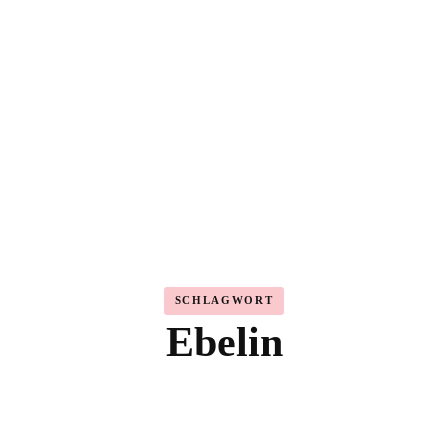
Highlighter
Eyeshadow
Primer
Concealer
Lip Kits
SCHLAGWORT
Ebelin