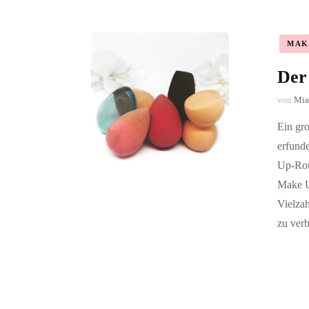
MAK
Der
von
Mia
Ein gr
erfunde
Up-Rout
Make U
Vielza
zu ver