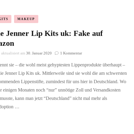
KITS
MAKEUP
e Jenner Lip Kits uk: Fake auf
azon
zu
aktualisiert am
30. Januar 2020
1 Kommentar
Kylie
ennt sie – die wohl meist gehyptesten Lippenprodukte überhaupt –
Jenner
Lip
ie Jenner Lip Kits uk. Mittlerweile sind sie wohl die am schwersten
Kits
ommenden Lippenstifte, zumindest für uns hier in Deutschland. Wo
uk:
Fake
r einigen Monaten noch “nur” unnötige Zoll und Versandkosten
auf
musste, kann man jetzt “Deutschland” nicht mal mehr als
Amazon
doption …