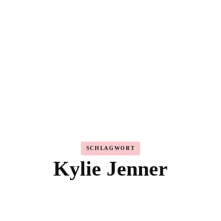
Highlighter
Eyeshadow
Primer
Concealer
Lip Kits
SCHLAGWORT
Kylie Jenner