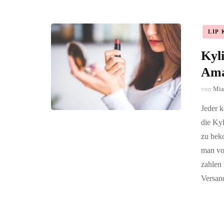
LIP 
Kyli
Am
von
Mia
Jeder k
die Kyl
zu bek
man vo
zahlen 
Versan