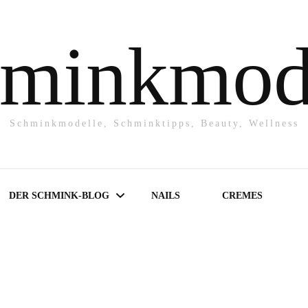
minkmod
Schminkmodelle, Schminktipps, Beauty, Wellness
DER SCHMINK-BLOG
NAILS
CREMES
Make-UP
Powder