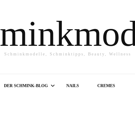
minkmod
Schminkmodelle, Schminktipps, Beauty, Wellness
DER SCHMINK-BLOG
NAILS
CREMES
Make-UP
Powder