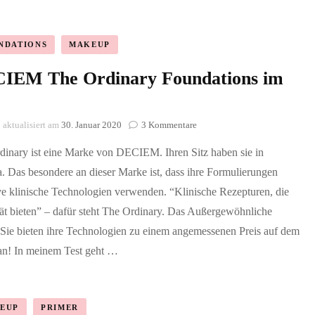
NDATIONS
MAKEUP
IEM The Ordinary Foundations im
zu
aktualisiert am
30. Januar 2020
3 Kommentare
DECIEM
dinary ist eine Marke von DECIEM. Ihren Sitz haben sie in
The
Ordinary
. Das besondere an dieser Marke ist, dass ihre Formulierungen
Foundations
ve klinische Technologien verwenden. “Klinische Rezepturen, die
im
Test
tät bieten” – dafür steht The Ordinary. Das Außergewöhnliche
 Sie bieten ihre Technologien zu einem angemessenen Preis auf dem
an! In meinem Test geht …
EUP
PRIMER