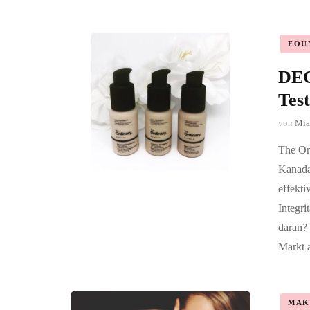
FOU
DEC
Test
von
Mia
The Or
Kanada
effekti
Integri
daran?
Markt 
MAK