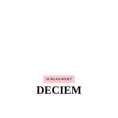
Highlighter
Eyeshadow
Primer
Concealer
Lip Kits
SCHLAGWORT
DECIEM