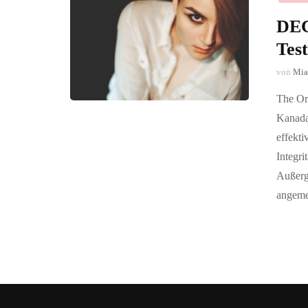
DEC
Test
von
Mia
The Or
Kanada
effekti
Integr
Außerg
angeme