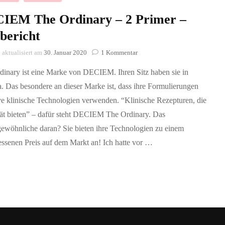
IEM The Ordinary – 2 Primer –
bericht
zu
aktualisiert am
30. Januar 2020
1 Kommentar
DECIEM
dinary ist eine Marke von DECIEM. Ihren Sitz haben sie in
The
Ordinary
. Das besondere an dieser Marke ist, dass ihre Formulierungen
–
ve klinische Technologien verwenden. “Klinische Rezepturen, die
2
Primer
ität bieten” – dafür steht DECIEM The Ordinary. Das
–
ewöhnliche daran? Sie bieten ihre Technologien zu einem
Testbericht
ssenen Preis auf dem Markt an! Ich hatte vor …