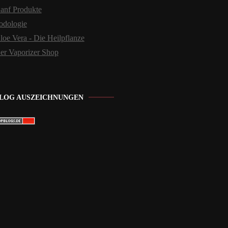
anf Produkte
odologie
loe Vera - Die Heilpflanze
er Vaporizer Shop
LOG AUSZEICHNUNGEN