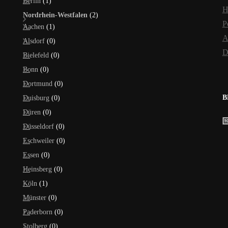
Berlin
(1)
H
Nordrhein-Westfalen
(2)
P
Aachen
(1)
A
Alsdorf
(0)
D
Bielefeld
(0)
Bonn
(0)
Dortmund
(0)
B
Duisburg
(0)
Düren
(0)
Düsseldorf
(0)
Eschweiler
(0)
Essen
(0)
Heinsberg
(0)
Köln
(1)
Münster
(0)
Paderborn
(0)
Stolberg
(0)