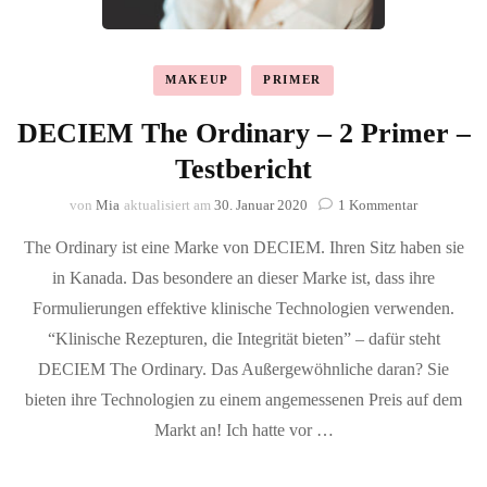
MAKEUP
PRIMER
DECIEM The Ordinary – 2 Primer –
Testbericht
zu
von
Mia
aktualisiert am
30. Januar 2020
1 Kommentar
DECIEM
The Ordinary ist eine Marke von DECIEM. Ihren Sitz haben sie
The
Ordinary
in Kanada. Das besondere an dieser Marke ist, dass ihre
–
Formulierungen effektive klinische Technologien verwenden.
2
Primer
“Klinische Rezepturen, die Integrität bieten” – dafür steht
–
DECIEM The Ordinary. Das Außergewöhnliche daran? Sie
Testbericht
bieten ihre Technologien zu einem angemessenen Preis auf dem
Markt an! Ich hatte vor …