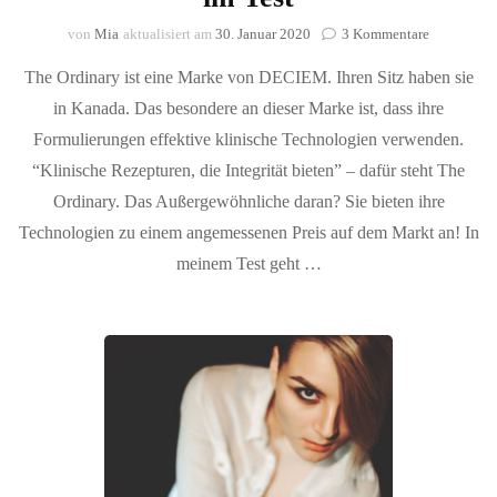
zu
von
Mia
aktualisiert am
30. Januar 2020
3 Kommentare
DECIEM
The Ordinary ist eine Marke von DECIEM. Ihren Sitz haben sie
The
Ordinary
in Kanada. Das besondere an dieser Marke ist, dass ihre
Foundatio
Formulierungen effektive klinische Technologien verwenden.
im
Test
“Klinische Rezepturen, die Integrität bieten” – dafür steht The
Ordinary. Das Außergewöhnliche daran? Sie bieten ihre
Technologien zu einem angemessenen Preis auf dem Markt an! In
meinem Test geht …