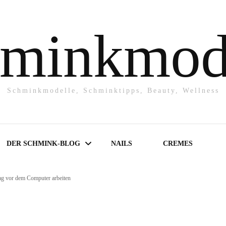
minkmod
Schminkmodelle, Schminktipps, Beauty, Wellness
DER SCHMINK-BLOG
NAILS
CREMES
ag vor dem Computer arbeiten
Make-UP
Powder