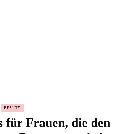
Highlighter
Eyeshadow
Primer
Concealer
Lip Kits
BEAUTY
 für Frauen, die den