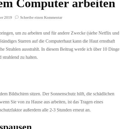
dem Computer arbeiten
zu
er 2019
Schreibe einen Kommentar
10
Beauty-
ingen, um zu arbeiten und für andere Zwecke (siehe Netflix und
Tipps
für
 Ständiges Starren auf die Computerhaut kann die Haut ernsthaft
Frauen,
che Strahlen ausstrahlt. In diesem Beitrag werde ich über 10 Dinge
die
 strahlend zu halten.
den
ganzen
Tag
vor
dem
Computer
arbeiten
dem Bildschirm sitzen. Der Sonnenschutz hilft, die schädlichen
enn Sie von zu Hause aus arbeiten, ist das Tragen eines
schutzfaktor außerdem alle 2-3 Stunden erneut an.
tspausen