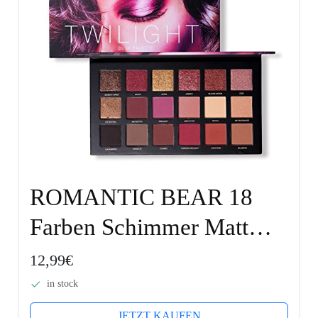
ROMANTIC BEAR 18
Farben Schimmer Matt
Pigment Lidschatten
12,99€
Palette Nude Beauty
in stock
Make-up (18 Farben-1)
JETZT KAUFEN