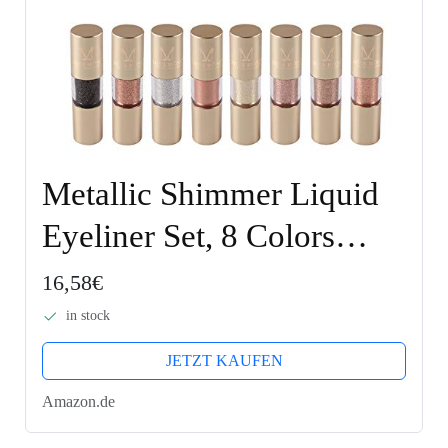
Metallic Shimmer Liquid
Eyeliner Set, 8 Colors
Glitter Metal Waterproof
16,58€
Liquid Eyeshadow Pencil
in stock
Set
JETZT KAUFEN
Amazon.de