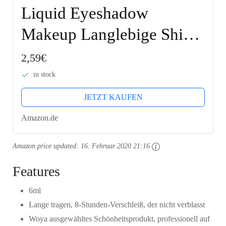
Liquid Eyeshadow
Makeup Langlebige Shiny
Glitter Wasserdicht
2,59€
Schimmer und Glanz
in stock
Lidschatten-Aufkleber
JETZT KAUFEN
Metallic-Pigmente (A101)
Amazon.de
Amazon price updated:
16. Februar 2020 21:16
Features
6ml
Lange tragen, 8-Stunden-Verschleiß, der nicht verblasst
Woya ausgewähltes Schönheitsprodukt, professionell auf