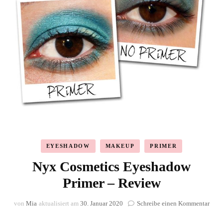
EYESHADOW
MAKEUP
PRIMER
Nyx Cosmetics Eyeshadow
Primer – Review
zu
von
Mia
aktualisiert am
30. Januar 2020
Schreibe einen Kommentar
Nyx
Cosm