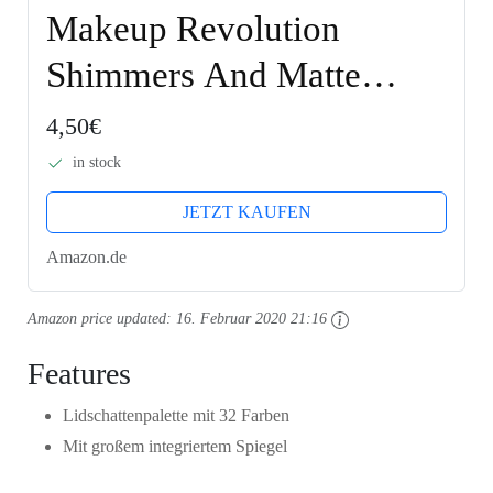
Makeup Revolution
Shimmers And Matte
Nudes Ultra 32
4,50€
Eyeshadows Flawless
in stock
Palette
JETZT KAUFEN
Amazon.de
Amazon price updated:
16. Februar 2020 21:16
Features
Lidschattenpalette mit 32 Farben
Mit großem integriertem Spiegel