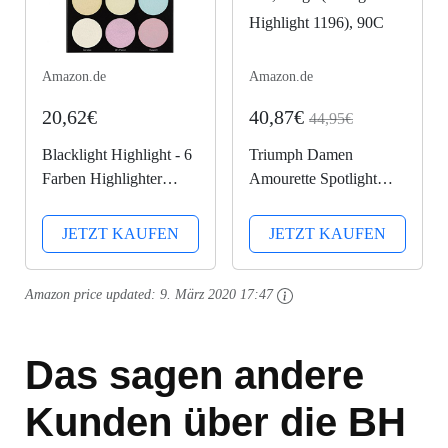
Amazon.de
Amazon.de
20,62€
40,87€
44,95€
Blacklight Highlight - 6
Triumph Damen
Farben Highlighter
Amourette Spotlight
Palette
WHP X Halbschalen
BH, Beige (Orange
JETZT KAUFEN
JETZT KAUFEN
Highlight 1196), 90C
Amazon price updated:
9. März 2020 17:47
Das sagen andere
Kunden über die BH