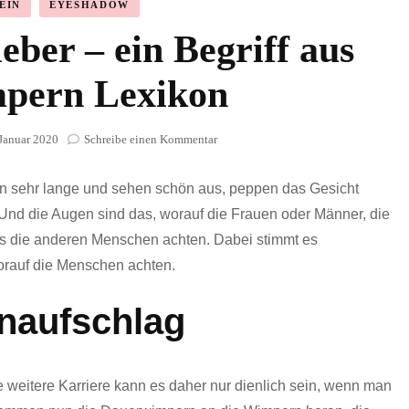
EIN
EYESHADOW
ber – ein Begriff aus
pern Lexikon
zu
 Januar 2020
Schreibe einen Kommentar
Dauerwimpernkleber
–
en sehr lange und sehen schön aus, peppen das Gesicht
ein
Begriff
 Und die Augen sind das, worauf die Frauen oder Männer, die
aus
s die anderen Menschen achten. Dabei stimmt es
dem
worauf die Menschen achten.
Wimpern
Lexikon
naufschlag
e weitere Karriere kann es daher nur dienlich sein, wenn man