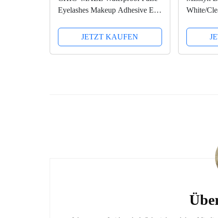
Eyelashes Makeup Adhesive Eye
White/Clea
Lash Glue (Clear White) by
CHIC*MALL
JETZT KAUFEN
J
Beitragsnavigation
Über