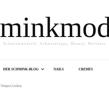
minkmod
Schminkmodelle, Schminktipps, Beauty, Wellness
DER SCHMINK-BLOG
NAILS
CREMES
m Wimpern Lexikon
Make-UP
Powder