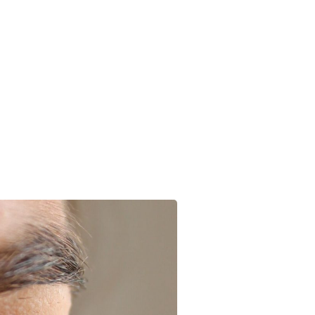
Highlighter
Eyeshadow
Primer
Concealer
Lip Kits