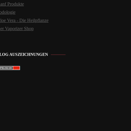
anf Produkte
odologie
loe Vera - Die Heilpflanze
er Vaporizer Shop
LOG AUSZEICHNUNGEN