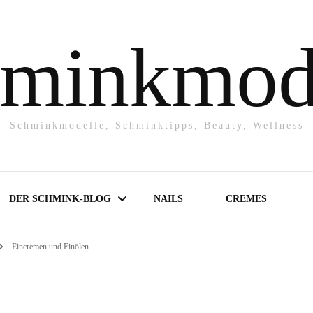
minkmod
Schminkmodelle, Schminktipps, Beauty, Wellness
DER SCHMINK-BLOG
NAILS
CREMES
Eincremen und Einölen
Make-UP
Powder