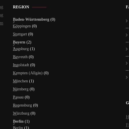
ng
REGION
F
ng
Baden-Württemberg
(0)
um
Göppingen
(0)
Stuttgart
(0)
Bayern
(2)
Augsburg
(1)
Bayreuth
(0)
Ingolstadt
(0)
Kempten (Allgäu)
(0)
München
(1)
Nürnberg
(0)
Passau
(0)
G
Regensburg
(0)
Würzburg
(0)
H
Berlin
(1)
F
Berlin
(1)