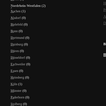
H
Nordrhein-Westfalen
(2)
P
Aachen
(1)
A
Alsdorf
(0)
D
Bielefeld
(0)
Bonn
(0)
Dortmund
(0)
B
Duisburg
(0)
Düren
(0)
Düsseldorf
(0)
Eschweiler
(0)
Essen
(0)
Heinsberg
(0)
Köln
(1)
Münster
(0)
Paderborn
(0)
Stolberg
(0)