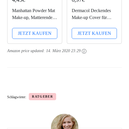
Manhattan Powder Mat
Dermacol Deckendes
Make-up, Mattierendes
Make-up Cover für
Puder und Foundation in
Gesicht und Hals -
einem, Farbe Beige 82,
Wasserfeste Foundation
JETZT KAUFEN
JETZT KAUFEN
30 ml
mit LSF 30 für einen
makellosen Teint - 210,
Amazon price updated:
14. März 2020 23:29
30g
RATGEBER
Schlagwörter: