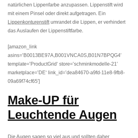
natürlichen Lippenfarbe anzupassen. Lippenstift wird
mit einem Pinsel oder direkt aufgetragen. Ein
Lippenkonturenstift
umrandet die Lippen, er verhindert
das Auslaufen der Lippenstiftfarbe.
[amazon_link
asins=’B0013BE97A,B001VNCA0S,B01N7BPQG4′
template=’ProductGrid‘ store=’schminkmodelle-21′
marketplace=’DE‘ link_id=’dea84670-a9fd-11e8-9fb8-
09a69f74cf65′]
Make-UP für
Leuchtende Augen
Die Augen sagen so viel aus und sollten daher