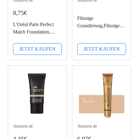
Amazon.de
Amazon.de
8,75€
Flüssige
L'Oréal Paris Perfect
Grundierung,Flüssiges
Match Foundation,
Make-Up,Concealer-
flüssiges Make-Up,
Abdeckung,Langlebige
deckend und
flüssige
JETZT KAUFEN
JETZT KAUFEN
feuchtigkeitsspendend
Grundierung,Make-up-
für einen natürlichen
Basis,Makellose
Teint - 4N beige (30 ml)
Farbwechselgrundierung
30ML
Amazon.de
Amazon.de
4,45€
6,97€