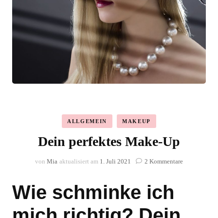
ALLGEMEIN
MAKEUP
Dein perfektes Make-Up
zu
von
Mia
aktualisiert am
1. Juli 2021
2 Kommentare
Dein
perfektes
Wie schminke ich
Make-
Up
mich richtig? Dein