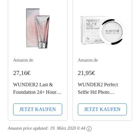
Amazon.de
Amazon.de
27,16€
21,95€
WUNDER2 Last &
WUNDER2 Perfect
Foundation 24+ Hour
Selfie Hd Photo
Flawless Coverage
Finishing Powder
Make Up Foundation
Perfect Selfie -
JETZT KAUFEN
JETZT KAUFEN
Langanhaltend,
Mattierendes Kosmetik
Wasserfest, Farbe: Sand
Puder Transparent
Amazon price updated:
19. März 2020 0:44
Gesichtspuder Farbe:
Translucent