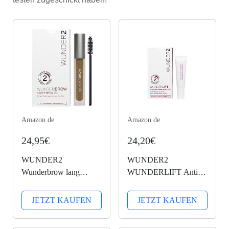
Amazon.de
Amazon.de
24,95€
24,20€
WUNDER2
WUNDER2
Wunderbrow lang
WUNDERLIFT Anti-
anhaltendes und
Wrinkle Serum -
wasserfestes
Minimiert Linien, Falten
JETZT KAUFEN
JETZT KAUFEN
Augenbrauengel, Farbe:
und Augenringe
Blonde