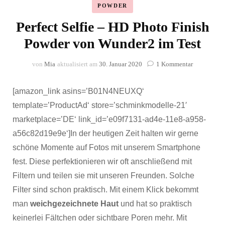
POWDER
Perfect Selfie – HD Photo Finish
Powder von Wunder2 im Test
zu
von
Mia
aktualisiert am
30. Januar 2020
1 Kommentar
Perfect
Selfie
[amazon_link asins=’B01N4NEUXQ‘
–
HD
template=’ProductAd‘ store=’schminkmodelle-21′
Photo
marketplace=’DE‘ link_id=’e09f7131-ad4e-11e8-a958-
Finish
a56c82d19e9e‘]In der heutigen Zeit halten wir gerne
Powder
von
schöne Momente auf Fotos mit unserem Smartphone
Wunder2
fest. Diese perfektionieren wir oft anschließend mit
im
Test
Filtern und teilen sie mit unseren Freunden. Solche
Filter sind schon praktisch. Mit einem Klick bekommt
man
weichgezeichnete Haut
und hat so praktisch
keinerlei Fältchen oder sichtbare Poren mehr. Mit