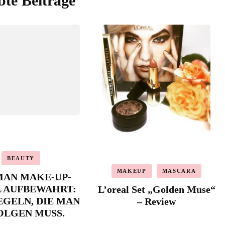
bte Beiträge
BEAUTY
MAKEUP
MASCARA
MAN MAKE-UP-
L AUFBEWAHRT:
L’oreal Set „Golden Muse“
REGELN, DIE MAN
– Review
OLGEN MUSS.