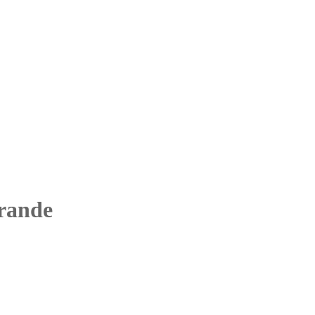
Highlighter
Eyeshadow
Primer
Concealer
Lip Kits
rande