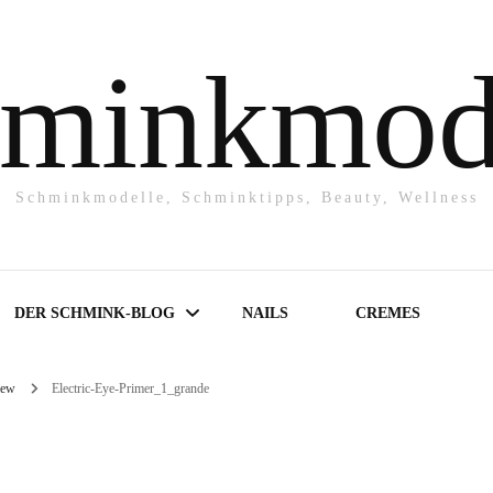
minkmod
Schminkmodelle, Schminktipps, Beauty, Wellness
DER SCHMINK-BLOG
NAILS
CREMES
iew
Electric-Eye-Primer_1_grande
Make-UP
Powder